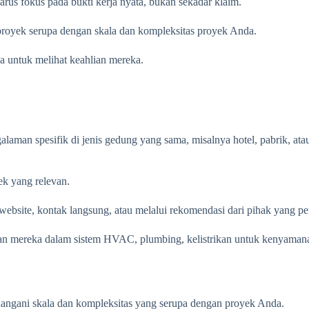
us fokus pada bukti kerja nyata, bukan sekadar klaim.
royek serupa dengan skala dan kompleksitas proyek Anda.
 untuk melihat keahlian mereka.
aman spesifik di jenis gedung yang sama, misalnya hotel, pabrik, ata
ek yang relevan.
website, kontak langsung, atau melalui rekomendasi dari pihak yang p
 mereka dalam sistem HVAC, plumbing, kelistrikan untuk kenyamanan t
ngani skala dan kompleksitas yang serupa dengan proyek Anda.