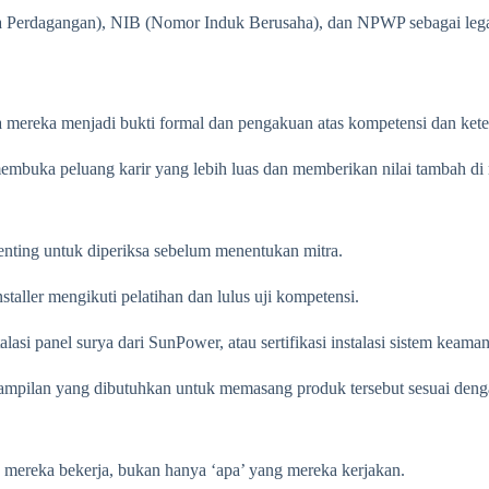
a Perdagangan), NIB (Nomor Induk Berusaha), dan NPWP sebagai legal
rena mereka menjadi bukti formal dan pengakuan atas kompetensi dan ket
a membuka peluang karir yang lebih luas dan memberikan nilai tambah di
 penting untuk diperiksa sebelum menentukan mitra.
installer mengikuti pelatihan dan lulus uji kompetensi.
alasi panel surya dari SunPower, atau sertifikasi instalasi sistem keama
rampilan yang dibutuhkan untuk memasang produk tersebut sesuai dengan
’ mereka bekerja, bukan hanya ‘apa’ yang mereka kerjakan.