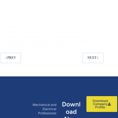
Blog
Pentingnya Komisioning MEP Sebelum Serah Terima
Gedung
Proses komisioning sistem MEP (Mekanikal, Elektrikal,
dan Plumbing) sebelum serah terima gedung sangat
krusial untuk dilakukan. Hal ini untuk memastikan
bahwa semua sistem berfungsi sesuai dengan desain
dan standar yang ditetapkan. Proses ini juga
memperhatikan keamanan, efisiensi, dan keandalan
gedung…
PREV
NEXT
Download
Downl
Company
Mechanical and
Profile
Electrical
oad
Profesionals