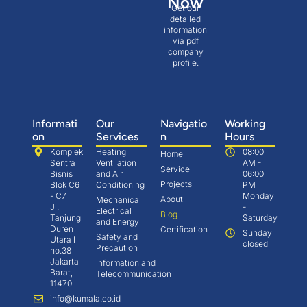
Now
Get our
detailed
information
via pdf
company
profile.
Informati
Our
Navigatio
Working
on
Services
n
Hours
Komplek
Heating
08:00
Home
Sentra
Ventilation
AM -
Service
Bisnis
and Air
06:00
Projects
Blok C6
Conditioning
PM
- C7
Monday
About
Mechanical
Jl.
-
Electrical
Blog
Tanjung
Saturday
and Energy
Duren
Certification
Sunday
Safety and
Utara I
closed
Precaution
no.38
Jakarta
Information and
Barat,
Telecommunication
11470
info@kumala.co.id