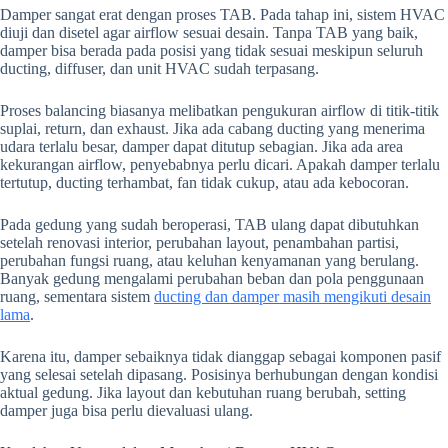
Damper sangat erat dengan proses TAB. Pada tahap ini, sistem HVAC
diuji dan disetel agar airflow sesuai desain. Tanpa TAB yang baik,
damper bisa berada pada posisi yang tidak sesuai meskipun seluruh
ducting, diffuser, dan unit HVAC sudah terpasang.
Proses balancing biasanya melibatkan pengukuran airflow di titik-titik
suplai, return, dan exhaust. Jika ada cabang ducting yang menerima
udara terlalu besar, damper dapat ditutup sebagian. Jika ada area
kekurangan airflow, penyebabnya perlu dicari. Apakah damper terlalu
tertutup, ducting terhambat, fan tidak cukup, atau ada kebocoran.
Pada gedung yang sudah beroperasi, TAB ulang dapat dibutuhkan
setelah renovasi interior, perubahan layout, penambahan partisi,
perubahan fungsi ruang, atau keluhan kenyamanan yang berulang.
Banyak gedung mengalami perubahan beban dan pola penggunaan
ruang, sementara sistem
ducting dan damper masih mengikuti desain
lama
.
Karena itu, damper sebaiknya tidak dianggap sebagai komponen pasif
yang selesai setelah dipasang. Posisinya berhubungan dengan kondisi
aktual gedung. Jika layout dan kebutuhan ruang berubah, setting
damper juga bisa perlu dievaluasi ulang.