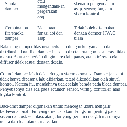
atau
Smoke
skenario pengendalian
mengendalikan
damper
asap, sensor, fan, dan
pergerakan
sistem kontrol
asap
Combination
Menangani
Tidak boleh disamakan
fire/smoke
fungsi api dan
dengan damper HVAC
damper
asap
biasa
Balancing damper biasanya berkaitan dengan kenyamanan dan
distribusi udara. Jika damper ini salah disetel, ruangan bisa terasa tidak
merata. Satu area terlalu dingin, area lain panas, atau airflow pada
diffuser tidak sesuai dengan desain.
Control damper lebih dekat dengan sistem otomatis. Damper jenis ini
tidak hanya dipasang lalu dibiarkan, tetapi dikendalikan oleh sinyal
kontrol. Karena itu, masalahnya tidak selalu berada pada blade damper.
Penyebabnya bisa ada pada actuator, sensor, wiring, controller, atau
logika kontrol.
Backdraft damper digunakan untuk mencegah udara mengalir
berlawanan arah dari yang direncanakan. Fungsi ini penting pada
sistem exhaust, ventilasi, atau jalur yang perlu mencegah masuknya
udara dari luar atau dari area lain.