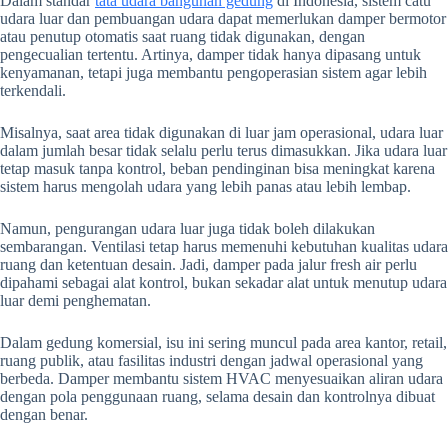
Dalam standar
tata udara bangunan gedung
di Indonesia, sistem catu
udara luar dan pembuangan udara dapat memerlukan damper bermotor
atau penutup otomatis saat ruang tidak digunakan, dengan
pengecualian tertentu. Artinya, damper tidak hanya dipasang untuk
kenyamanan, tetapi juga membantu pengoperasian sistem agar lebih
terkendali.
Misalnya, saat area tidak digunakan di luar jam operasional, udara luar
dalam jumlah besar tidak selalu perlu terus dimasukkan. Jika udara luar
tetap masuk tanpa kontrol, beban pendinginan bisa meningkat karena
sistem harus mengolah udara yang lebih panas atau lebih lembap.
Namun, pengurangan udara luar juga tidak boleh dilakukan
sembarangan. Ventilasi tetap harus memenuhi kebutuhan kualitas udara
ruang dan ketentuan desain. Jadi, damper pada jalur fresh air perlu
dipahami sebagai alat kontrol, bukan sekadar alat untuk menutup udara
luar demi penghematan.
Dalam gedung komersial, isu ini sering muncul pada area kantor, retail,
ruang publik, atau fasilitas industri dengan jadwal operasional yang
berbeda. Damper membantu sistem HVAC menyesuaikan aliran udara
dengan pola penggunaan ruang, selama desain dan kontrolnya dibuat
dengan benar.