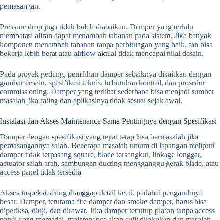
pemasangan.
Pressure drop juga tidak boleh diabaikan. Damper yang terlalu
membatasi aliran dapat menambah tahanan pada sistem. Jika banyak
komponen menambah tahanan tanpa perhitungan yang baik, fan bisa
bekerja lebih berat atau airflow aktual tidak mencapai nilai desain.
Pada proyek gedung, pemilihan damper sebaiknya dikaitkan dengan
gambar desain, spesifikasi teknis, kebutuhan kontrol, dan prosedur
commissioning. Damper yang terlihat sederhana bisa menjadi sumber
masalah jika rating dan aplikasinya tidak sesuai sejak awal.
Instalasi dan Akses Maintenance Sama Pentingnya dengan Spesifikasi
Damper dengan spesifikasi yang tepat tetap bisa bermasalah jika
pemasangannya salah. Beberapa masalah umum di lapangan meliputi
damper tidak terpasang square, blade tersangkut, linkage longgar,
actuator salah arah, sambungan ducting mengganggu gerak blade, atau
access panel tidak tersedia.
Akses inspeksi sering dianggap detail kecil, padahal pengaruhnya
besar. Damper, terutama fire damper dan smoke damper, harus bisa
diperiksa, diuji, dan dirawat. Jika damper tertutup plafon tanpa access
panel yang memadai, maintenance akan sulit dilakukan dan masalah