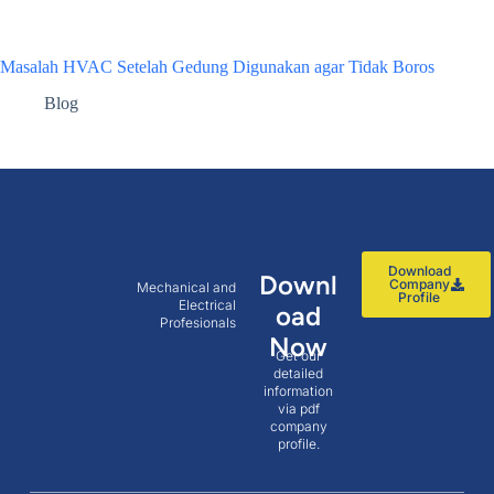
Masalah HVAC Setelah Gedung Digunakan agar Tidak Boros
Blog
Download
Downl
Company
Mechanical and
Profile
Electrical
oad
Profesionals
Now
Get our
detailed
information
via pdf
company
profile.