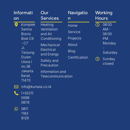
Informati
Our
Navigatio
Working
on
Services
n
Hours
Komplek
Heating
08:00
Home
Sentra
Ventilation
AM -
Service
Bisnis
and Air
06:00
Projects
Blok C6
Conditioning
PM
- C7
Monday
About
Mechanical
Jl.
-
Electrical
Blog
Tanjung
Saturday
and Energy
Duren
Certification
Sunday
Safety and
Utara I
closed
Precaution
no.38
Jakarta
Information and
Barat,
Telecommunication
11470
info@kumala.co.id
(+6221)
5698
0878
0811
1183
8129