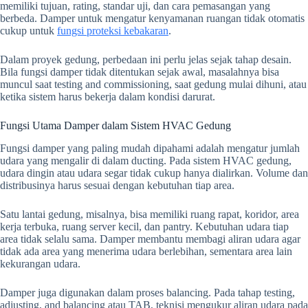
memiliki tujuan, rating, standar uji, dan cara pemasangan yang
berbeda. Damper untuk mengatur kenyamanan ruangan tidak otomatis
cukup untuk
fungsi proteksi kebakaran
.
Dalam proyek gedung, perbedaan ini perlu jelas sejak tahap desain.
Bila fungsi damper tidak ditentukan sejak awal, masalahnya bisa
muncul saat testing and commissioning, saat gedung mulai dihuni, atau
ketika sistem harus bekerja dalam kondisi darurat.
Fungsi Utama Damper dalam Sistem HVAC Gedung
Fungsi damper yang paling mudah dipahami adalah mengatur jumlah
udara yang mengalir di dalam ducting. Pada sistem HVAC gedung,
udara dingin atau udara segar tidak cukup hanya dialirkan. Volume dan
distribusinya harus sesuai dengan kebutuhan tiap area.
Satu lantai gedung, misalnya, bisa memiliki ruang rapat, koridor, area
kerja terbuka, ruang server kecil, dan pantry. Kebutuhan udara tiap
area tidak selalu sama. Damper membantu membagi aliran udara agar
tidak ada area yang menerima udara berlebihan, sementara area lain
kekurangan udara.
Damper juga digunakan dalam proses balancing. Pada tahap testing,
adjusting, and balancing atau TAB, teknisi mengukur aliran udara pada