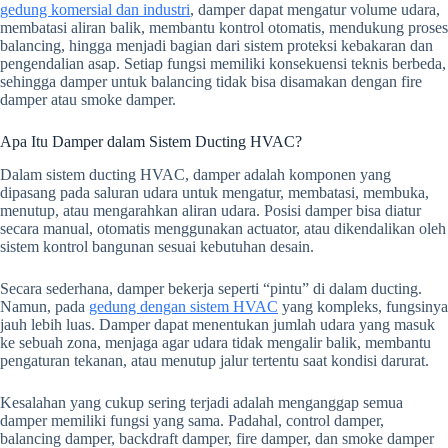
gedung komersial dan industri
, damper dapat mengatur volume udara,
membatasi aliran balik, membantu kontrol otomatis, mendukung proses
balancing, hingga menjadi bagian dari sistem proteksi kebakaran dan
pengendalian asap. Setiap fungsi memiliki konsekuensi teknis berbeda,
sehingga damper untuk balancing tidak bisa disamakan dengan fire
damper atau smoke damper.
Apa Itu Damper dalam Sistem Ducting HVAC?
Dalam sistem ducting HVAC, damper adalah komponen yang
dipasang pada saluran udara untuk mengatur, membatasi, membuka,
menutup, atau mengarahkan aliran udara. Posisi damper bisa diatur
secara manual, otomatis menggunakan actuator, atau dikendalikan oleh
sistem kontrol bangunan sesuai kebutuhan desain.
Secara sederhana, damper bekerja seperti “pintu” di dalam ducting.
Namun, pada
gedung dengan sistem HVAC
yang kompleks, fungsinya
jauh lebih luas. Damper dapat menentukan jumlah udara yang masuk
ke sebuah zona, menjaga agar udara tidak mengalir balik, membantu
pengaturan tekanan, atau menutup jalur tertentu saat kondisi darurat.
Kesalahan yang cukup sering terjadi adalah menganggap semua
damper memiliki fungsi yang sama. Padahal, control damper,
balancing damper, backdraft damper, fire damper, dan smoke damper